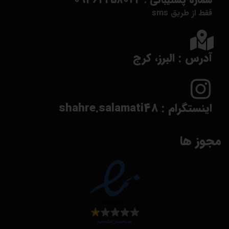
شماره پشتیبانی : 09362258043
فقط از طریق sms
آدرس : البرز، کرج
اینستگرام : shahre.salamati48
مجوز ها