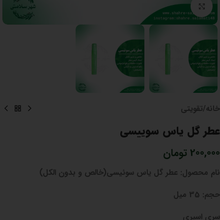
برای بزرگنمایی کلیک کنید
خانه
/
تقویتی
عطر گل یاس سوییسی
200,000
تومان
نام محصول:
عطر گل یاس سوئیسی(خالص و بدون الکل)
حجم:
35 میل
سری اسپری