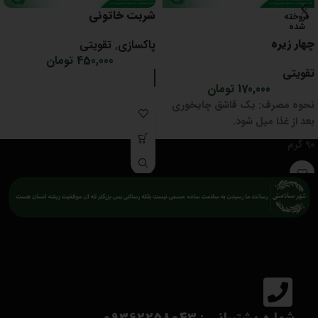
شربت خاتونی
فروخته
شده
چهار زیره
پاکسازی
,
تقویتی
450,000
تومان
تقویتی
170,000
تومان
نحوه مصرف: یک قاشق چایخوری
بعد از غذا میل شود.
90 گرم