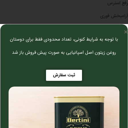
رفع استرس
آرامبخش فوری
رفع اضظراب و نگرانی و ناراحتی
با توجه به شرایط کنونی، تعداد محدودی فقط برای دوستان
کمک به تنظیم خواب
روغن زیتون اصل اسپانیایی به صورت پیش فروش باز شد
تقویت حافظه و رفع فراموشی
کمک به درمان بیماری‌های ناشی از سردی مغز مثل صرع، ام اس،
آلزایمر و….
ثبت سفارش
نحوه مصرف توصیه شده:
شب‌ها قبل از خواب کمی به بالای لب خود
بمالید.(در هر زمان دیگر هم می‌توانید استفاده کنید)
توجه:
افراد با مغز طبع گرم و خشک که اذیت می‌شوند، خیلی کمتر
استفاده کنند.