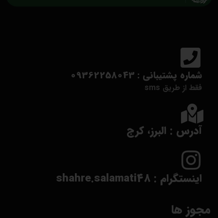
شماره پشتیبانی : 09362258043
فقط از طریق sms
آدرس : البرز، کرج
اینستگرام : shahre.salamati48
مجوز ها