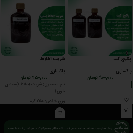
پکیج کبد
شربت اخلاط
پاکسازی
پاکسازی
900,000
تومان
450,000
تومان
نام محصول:
شربت اخلاط (مصفای
خون)
وزن خالص:
250 گرم