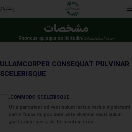
Skip to navigation
پشتیبان
Skip to main content
مشخصات
خانه
/
مشخصات
/
Rhoncus quisque sollicitudin
ULLAMCORPER CONSEQUAT PULVINAR
SCELERISQUE
COMMODO SCELERISQUE.
Ut a parturient ad vestibulum lectus varius dignistami
sarim fusce mi pos uere ante vivamus vesti bulum
part urient sed a sit fermentum eros.