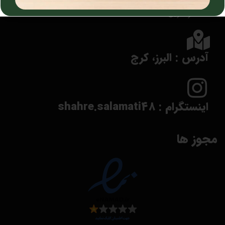
شماره پشتیبانی : 09362258043
فقط از طریق sms
آدرس : البرز، کرج
اینستگرام : shahre.salamati48
مجوز ها